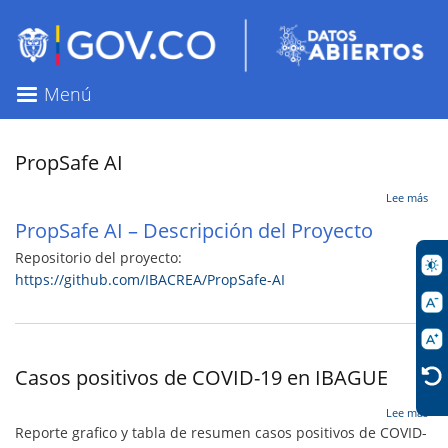
Pasar
al
contenido
principal
Menú
PropSafe AI
sob
Lee más
Pro
PropSafe AI – Descripción del Proyecto
AI
Repositorio del proyecto:
https://github.com/IBACREA/PropSafe-AI
Casos positivos de COVID-19 en IBAGUE
sob
Lee más
Cas
Reporte grafico y tabla de resumen casos positivos de COVID-
pos