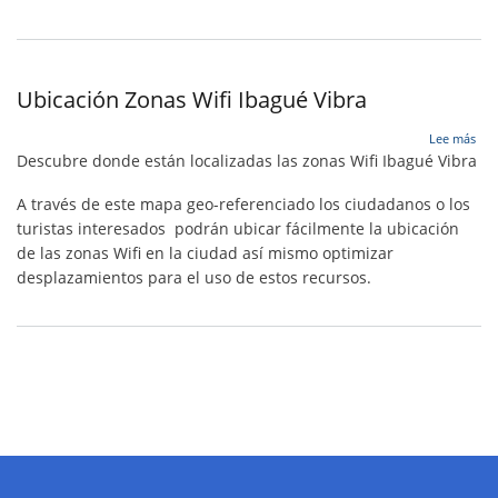
DE
EST
ID
–
Ubicación Zonas Wifi Ibagué Vibra
MUN
DE
IBA
sob
Lee más
Ubi
Descubre donde están localizadas las zonas Wifi Ibagué Vibra
Zon
Wifi
A través de este mapa geo-referenciado los ciudadanos o los
Iba
turistas interesados podrán ubicar fácilmente la ubicación
Vib
de las zonas Wifi en la ciudad así mismo optimizar
desplazamientos para el uso de estos recursos.