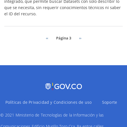
integrado, que permite buscar Datasets con solo describir lo
que se necesita, sin requerir conocimientos técnicos ni saber
el ID del recurso.
Página
‹‹
Página 3
Siguiente
››
anterior
página
Paginación
Políticas de Privacidad y Condiciones de uso
Soporte
© 2021 Ministerio de Tecnologías de la Información y las
Comunicaciones Edificio Murillo Toro Cra. 8a entre calles