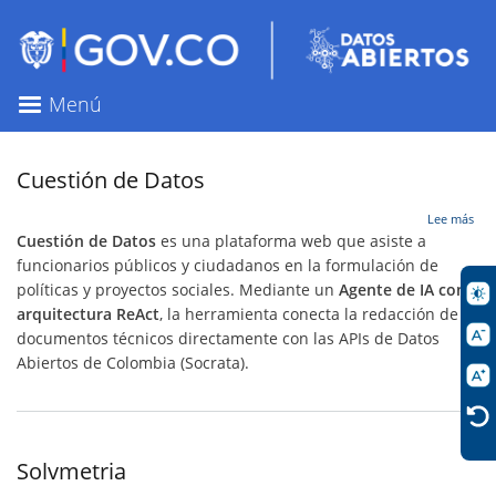
Pasar
al
contenido
principal
Menú
Cuestión de Datos
sob
Lee más
Cue
Cuestión de Datos
es una plataforma web que asiste a
de
funcionarios públicos y ciudadanos en la formulación de
Dat
políticas y proyectos sociales. Mediante un
Agente de IA con
arquitectura ReAct
, la herramienta conecta la redacción de
documentos técnicos directamente con las APIs de Datos
Abiertos de Colombia (Socrata).
Solvmetria