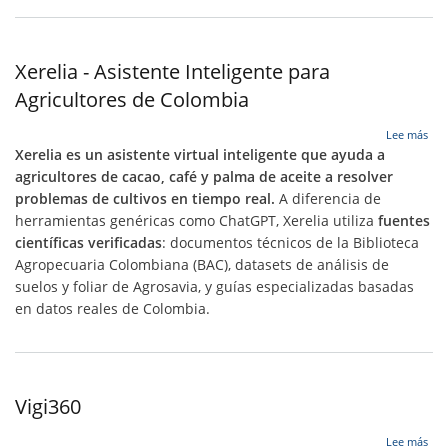
Abi
-
Ma
Xerelia - Asistente Inteligente para
Agricultores de Colombia
sob
Lee más
Xere
Xerelia es un asistente virtual inteligente que ayuda a
-
agricultores de cacao, café y palma de aceite a resolver
Asi
problemas de cultivos en tiempo real.
A diferencia de
Inte
par
herramientas genéricas como ChatGPT, Xerelia utiliza
fuentes
Agri
científicas verificadas
: documentos técnicos de la Biblioteca
de
Agropecuaria Colombiana (BAC), datasets de análisis de
Col
suelos y foliar de Agrosavia, y guías especializadas basadas
en datos reales de Colombia.
Vigi360
sob
Lee más