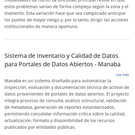
estos problemas varían de forma compleja según la zona y el
momento. Esta variación hace que sea complicado anticipar
los puntos de mayor riesgo y, por lo tanto, dirigir las acciones
institucionales de manera oportuna.
Sistema de Inventario y Calidad de Datos
para Portales de Datos Abiertos - Manaba
sob
Lee más
Sis
Manaba es un sistema diseñado para automatizar la
de
inspección, evaluación y documentación técnica de activos de
Inv
datos provenientes de portales de datos abiertos. El proyecto
y
Cal
integra procesos de consulta, análisis estructural, validación
de
de metadatos, generación de reportes estandarizados,
Dat
permitiendo consolidar información crítica sobre la calidad,
par
actualización, formato y disponibilidad de los recursos
Por
de
publicados por entidades públicas.
Dat