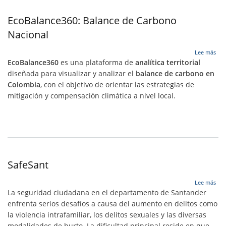
EcoBalance360: Balance de Carbono
Nacional
sob
Lee más
Eco
EcoBalance360
es una plataforma de
analítica territorial
Bal
diseñada para visualizar y analizar el
balance de carbono en
de
Colombia
, con el objetivo de orientar las estrategias de
Car
Nac
mitigación y compensación climática a nivel local.
SafeSant
sob
Lee más
Saf
La seguridad ciudadana en el departamento de Santander
enfrenta serios desafíos a causa del aumento en delitos como
la violencia intrafamiliar, los delitos sexuales y las diversas
modalidades de hurto. La dificultad principal reside en que