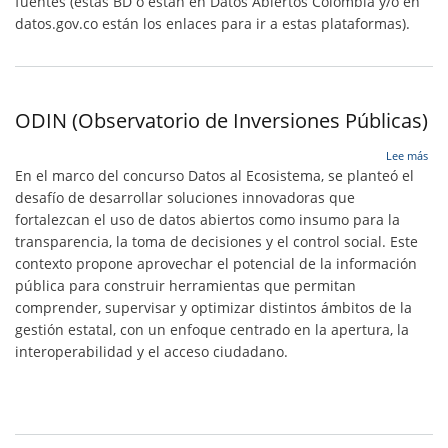
fuentes (estas BD o están en Datos Abiertos Colombia y/o en
datos.gov.co están los enlaces para ir a estas plataformas).
ODIN (Observatorio de Inversiones Públicas)
sob
Lee más
OD
En el marco del concurso Datos al Ecosistema, se planteó el
(Ob
desafío de desarrollar soluciones innovadoras que
de
fortalezcan el uso de datos abiertos como insumo para la
Inv
Púb
transparencia, la toma de decisiones y el control social. Este
contexto propone aprovechar el potencial de la información
pública para construir herramientas que permitan
comprender, supervisar y optimizar distintos ámbitos de la
gestión estatal, con un enfoque centrado en la apertura, la
interoperabilidad y el acceso ciudadano.