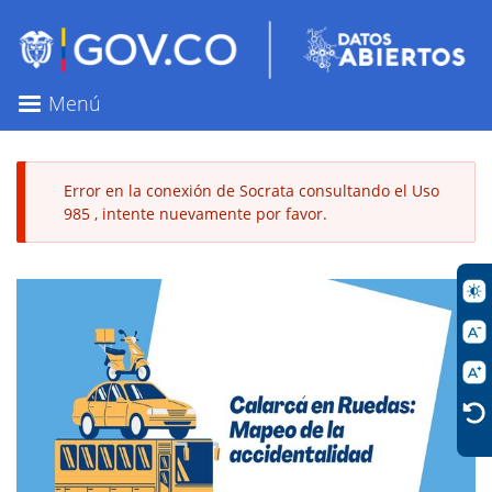
Pasar
al
contenido
principal
Menú
Error en la conexión de Socrata consultando el Uso
985 , intente nuevamente por favor.
Mensaje
de
error