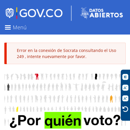
Pasar
al
contenido
principal
Menú
Error en la conexión de Socrata consultando el Uso
249 , intente nuevamente por favor.
Mensaje
de
error