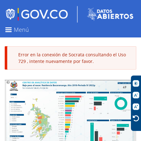
Pasar
al
contenido
principal
Menú
Error en la conexión de Socrata consultando el Uso
729 , intente nuevamente por favor.
Mensaje
de
error