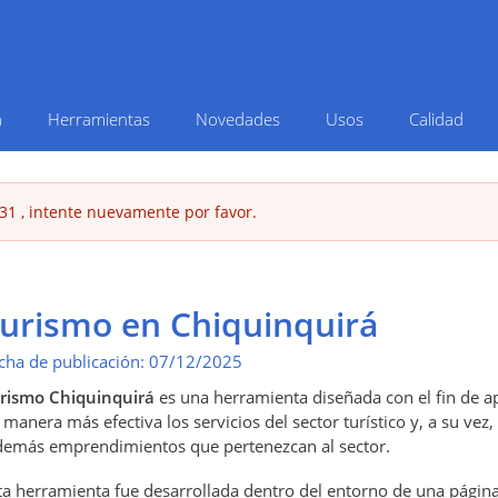
Pasar
al
contenido
principal
a
Herramientas
Novedades
Usos
Calidad
31 , intente nuevamente por favor.
urismo en Chiquinquirá
cha de publicación:
07/12/2025
rismo Chiquinquirá
es una herramienta diseñada con el fin de a
 manera más efectiva los servicios del sector turístico y, a su ve
demás emprendimientos que pertenezcan al sector.
ta herramienta fue desarrollada dentro del entorno de una págin