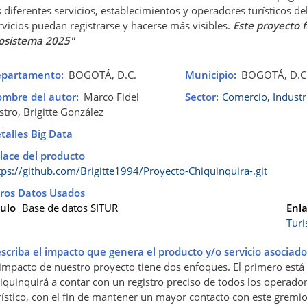
s diferentes servicios, establecimientos y operadores turísticos de
rvicios puedan registrarse y hacerse más visibles.
Este proyecto 
osistema 2025"
partamento
BOGOTÁ, D.C.
Municipio
BOGOTÁ, D.C
mbre del autor
Marco Fidel
Sector
Comercio, Industr
stro, Brigitte González
talles Big Data
lace del producto
tps://github.com/Brigitte1994/Proyecto-Chiquinquira-.git
ros Datos Usados
tulo
Base de datos SITUR
Enl
Tur
scriba el impacto que genera el producto y/o servicio asociado
 impacto de nuestro proyecto tiene dos enfoques. El primero está 
iquinquirá a contar con un registro preciso de todos los operado
rístico, con el fin de mantener un mayor contacto con este gremio, 