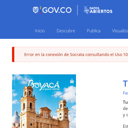
Inicio
Descubre
Publica
Visualiz
Navegación
principal
Error en la conexión de Socrata consultando el Uso 10
Mensaje
de
T
error
Fe
Tu
de
y 
Es