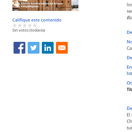
lo
se
Ec
Califique este contenido
Sin votos (todavía)
De
No
Ca
De
En
ht
Ot
Tí
De
El
Ch
tu