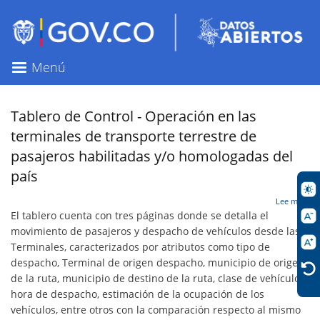
Pasar
al
contenido
principal
Menú
Tablero de Control - Operación en las
terminales de transporte terrestre de
pasajeros habilitadas y/o homologadas del
país
sob
Lee más
Tab
El tablero cuenta con tres páginas donde se detalla el
de
movimiento de pasajeros y despacho de vehículos desde las
Con
Terminales, caracterizados por atributos como tipo de
-
Ope
despacho, Terminal de origen despacho, municipio de origen
en
de la ruta, municipio de destino de la ruta, clase de vehículo,
las
hora de despacho, estimación de la ocupación de los
ter
vehículos, entre otros con la comparación respecto al mismo
de