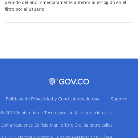
tra
periodo del año inmediatamente anterior al escogido en el
terr
filtro por el usuario.
de
pas
hab
y/o
hom
del
paí
Políticas de Privacidad y Condiciones de uso
Soporte
© 2021 Ministerio de Tecnologías de la Información y las
Comunicaciones Edificio Murillo Toro Cra. 8a entre calles
12 y 13, Bogotá, Colombia - Código Postal 111711 Línea