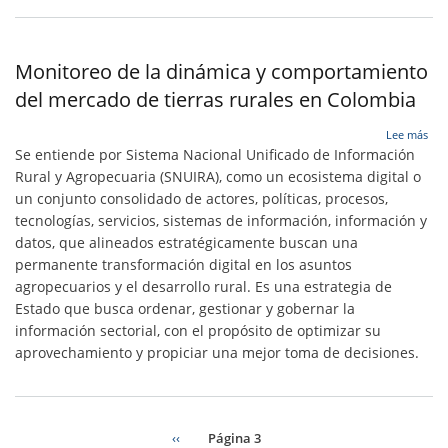
Monitoreo de la dinámica y comportamiento
del mercado de tierras rurales en Colombia
sob
Lee más
Mon
Se entiende por Sistema Nacional Unificado de Información
de
Rural y Agropecuaria (SNUIRA), como un ecosistema digital o
la
un conjunto consolidado de actores, políticas, procesos,
din
y
tecnologías, servicios, sistemas de información, información y
com
datos, que alineados estratégicamente buscan una
del
permanente transformación digital en los asuntos
mer
agropecuarios y el desarrollo rural. Es una estrategia de
de
tier
Estado que busca ordenar, gestionar y gobernar la
rura
información sectorial, con el propósito de optimizar su
en
aprovechamiento y propiciar una mejor toma de decisiones.
Col
Página
‹‹
Página 3