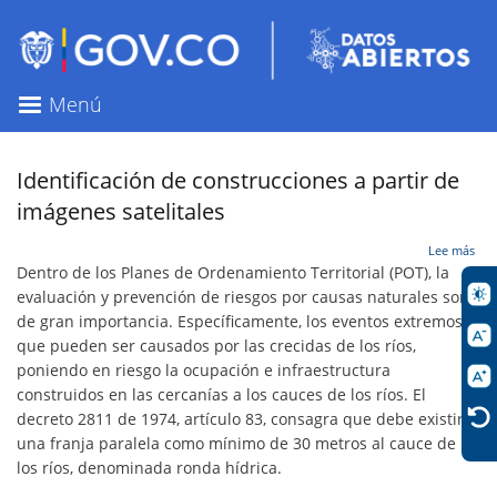
Pasar
al
contenido
principal
Menú
Identificación de construcciones a partir de
imágenes satelitales
sob
Lee más
Iden
Dentro de los Planes de Ordenamiento Territorial (POT), la
de
evaluación y prevención de riesgos por causas naturales son
con
de gran importancia. Específicamente, los eventos extremos
a
part
que pueden ser causados por las crecidas de los ríos,
de
poniendo en riesgo la ocupación e infraestructura
imá
construidos en las cercanías a los cauces de los ríos. El
sate
decreto 2811 de 1974, artículo 83, consagra que debe existir
una franja paralela como mínimo de 30 metros al cauce de
los ríos, denominada ronda hídrica.