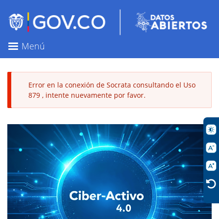
Pasar
al
contenido
principal
Menú
Error en la conexión de Socrata consultando el Uso
879 , intente nuevamente por favor.
Mensaje
de
error