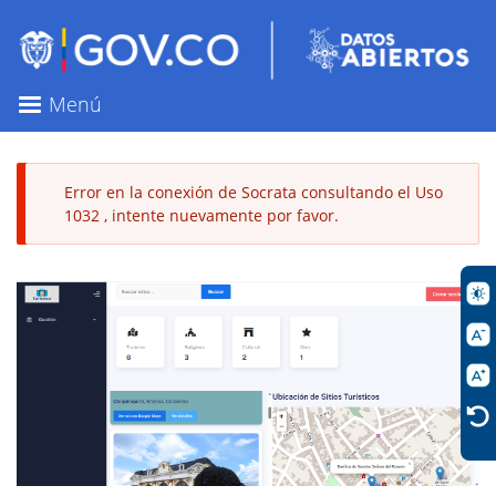
Pasar
al
contenido
principal
Menú
Error en la conexión de Socrata consultando el Uso
1032 , intente nuevamente por favor.
Mensaje
de
error