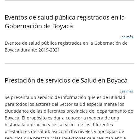
A
INT
Eventos de salud pública registrados en la
Gobernación de Boyacá
sob
Lee más
Eve
Eventos de salud pública registrados en la Gobernación de
de
Boyacá durante 2019-2021
sal
púb
reg
en
la
Prestación de servicios de Salud en Boyacá
Gob
de
Boy
sob
Lee más
Pre
Se presenta un servicio de información que es de utilidad
de
para todos los actores del Sector salud especialmente los
serv
ciudadanos de las diferentes provincias del departamento de
de
Sal
Boyacá. El propósito es dar a conocer a manera de una
en
historia la ubicación y los servicios de los diferentes
Boy
prestadores de salud; así como los niveles y tipologías de
servicios que prestan, y las inversiones que realizan año a