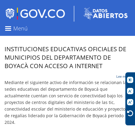
Pasar
al
contenido
principal
Menú
INSTITUCIONES EDUCATIVAS OFICIALES DE
MUNICIPIOS DEL DEPARTAMENTO DE
BOYACÀ CON ACCESO A INTERNET
sob
Lee más
INS
Mediante el siguiente activo de información se relacionan las
EDU
sedes educativas del departamento de Boyacá que
OFI
actualmente cuentan con servicio de conectividad bajo los
DE
MUN
proyectos de centros digitales del ministerio de las tic,
DEL
conectividad escolar del ministerio de educación y proyecto
DE
de regalías liderado por la Gobernación de Boyacá periodo
DE
2024.
BO
CO
AC