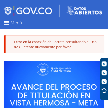
Pasar
al
contenido
principal
Menú
Error en la conexión de Socrata consultando el Uso
823 , intente nuevamente por favor.
Mensaje
de
error