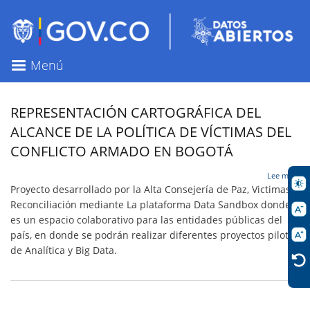
Pasar
al
contenido
principal
Menú
REPRESENTACIÓN CARTOGRÁFICA DEL
ALCANCE DE LA POLÍTICA DE VÍCTIMAS DEL
CONFLICTO ARMADO EN BOGOTÁ
sob
Lee más
REP
Proyecto desarrollado por la Alta Consejería de Paz, Victimas y
CAR
Reconciliación mediante La plataforma
Data Sandbox
donde
DEL
es un espacio colaborativo para las entidades públicas del
AL
DE
país, en donde se podrán realizar diferentes proyectos piloto
LA
de Analítica y Big Data.
POL
DE
VÍC
DEL
CON