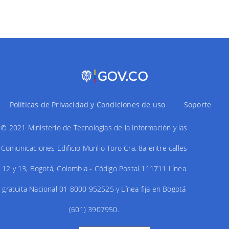
AR
EN
BO
Políticas de Privacidad y Condiciones de uso
Soporte
© 2021 Ministerio de Tecnologías de la Información y las
Comunicaciones Edificio Murillo Toro Cra. 8a entre calles
12 y 13, Bogotá, Colombia - Código Postal 111711 Línea
gratuita Nacional 01 8000 952525 y Línea fija en Bogotá
(601) 3907950.