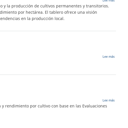
Lee más
2022
Dinámic
lo y la producción de cultivos permanentes y transitorios.
agrícola
dimiento por hectárea. El tablero ofrece una visión
del
 tendencias en la producción local.
Valle
del
Cauca:
cultivos
permane
y
transitor
sobre
Lee más
FLUJO
DE
MOVILIZ
PECUARI
EN
COLOMB
sobre
Lee más
Evaluaci
 y rendimiento por cultivo con base en las Evaluaciones
Agrícola
Bolívar