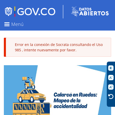
Pasar
al
contenido
principal
Menú
Error en la conexión de Socrata consultando el Uso
985 , intente nuevamente por favor.
Mensaje
de
error