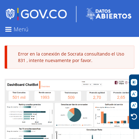
Pasar
al
contenido
principal
Menú
Error en la conexión de Socrata consultando el Uso
831 , intente nuevamente por favor.
Mensaje
de
error