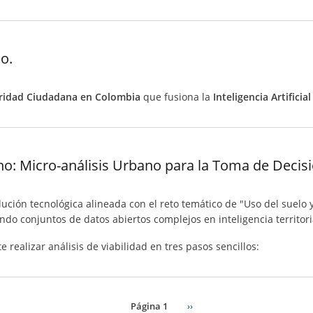
io.
uridad Ciudadana en Colombia
que fusiona la
Inteligencia Artificial
ano: Micro-análisis Urbano para la Toma de Decis
ución tecnológica alineada con el reto temático de "Uso del suelo y 
do conjuntos de datos abiertos complejos en inteligencia territoria
 realizar análisis de viabilidad en tres pasos sencillos:
Página 1
Siguiente
››