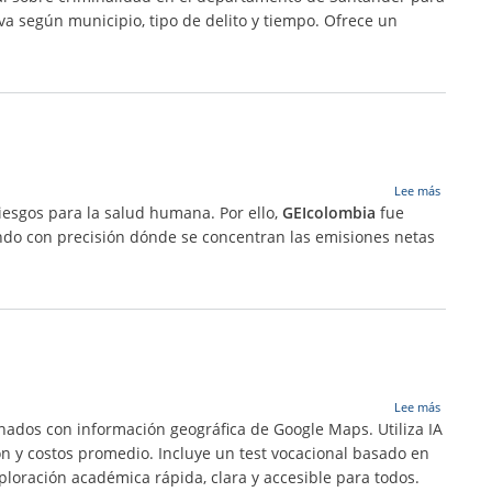
Santande
iva según municipio, tipo de delito y tiempo. Ofrece un
sobre
Lee más
GEIcolom
iesgos para la salud humana. Por ello,
GEIcolombia
fue
cando con precisión dónde se concentran las emisiones netas
sobre
Lee más
MIA
ados con información geográfica de Google Maps. Utiliza IA
-
n y costos promedio. Incluye un test vocacional basado en
Motor
ploración académica rápida, clara y accesible para todos.
de