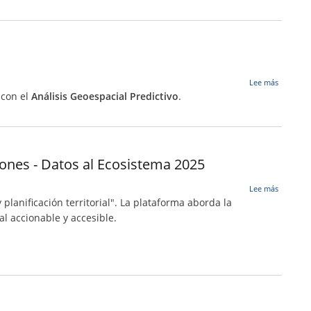
Inteligen
Académi
sobre
Lee más
SynergIA
con el
Análisis Geoespacial Predictivo
.
Inteligen
Predictiv
del
Territorio
iones - Datos al Ecosistema 2025
sobre
Lee más
Explorad
planificación territorial". La plataforma aborda la
Inteligen
l accionable y accesible.
del
Territori
Bogotan
Micro-
análisis
Urbano
para
la