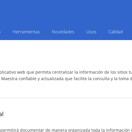
Pasar
al
contenido
principal
a
Herramientas
Novedades
Usos
Calidad
icativo web que permita centralizar la información de los sitios turí
aestra confiable y actualizada que facilite la consulta y la toma 
al
permitirá documentar de manera organizada toda la información con