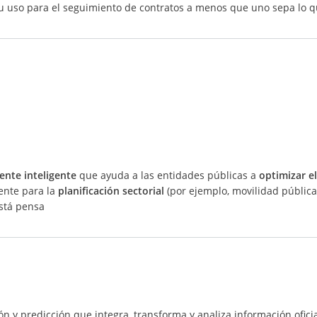
su uso para el seguimiento de contratos a menos que uno sepa lo 
ente inteligente
que ayuda a las entidades públicas a
optimizar e
ente para la
planificación sectorial
(por ejemplo, movilidad públic
está pensa
n y predicción que integra, transforma y analiza información ofic