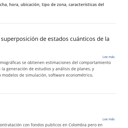
y
echa, hora, ubicación, tipo de zona, características del
resultad
de
siniestra
Yopal
superposición de estados cuánticos de la
sobre
Lee más
Proyecci
demográficas se obtienen estimaciones del comportamiento
Demand
la generación de estudios y análisis de planes, y
Combusti
o modelos de simulación, software econométrico,
Líquidos
2024-
40
Escenari
coherent
obtenido
de
la
superpos
sobre
de
Lee más
SECOP
estados
contratación con fondos publicos en Colombia pero en