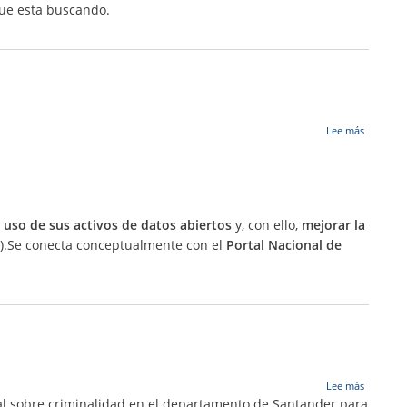
II
cuántico
que esta buscando.
VISUAL
de
la
base
de
datos,
generad
por
el
sobre
Lee más
modelo
DACC
OSRF.
l uso de sus activos de datos abiertos
y, con ello,
mejorar la
a).Se conecta conceptualmente con el
Portal Nacional de
sobre
Lee más
CrimeLa
ial sobre criminalidad en el departamento de Santander para