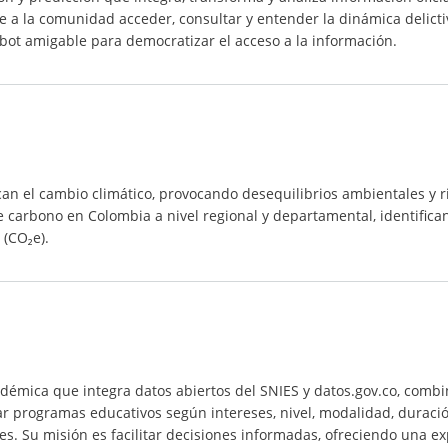
ite a la comunidad acceder, consultar y entender la dinámica delict
atbot amigable para democratizar el acceso a la información.
ican el cambio climático, provocando desequilibrios ambientales y r
 de carbono en Colombia a nivel regional y departamental, identifi
 (CO₂e).
mica que integra datos abiertos del SNIES y datos.gov.co, combin
r programas educativos según intereses, nivel, modalidad, duració
s. Su misión es facilitar decisiones informadas, ofreciendo una ex