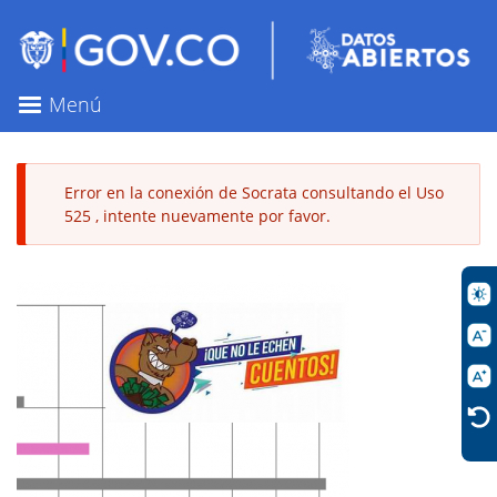
Pasar
al
contenido
principal
Menú
Error en la conexión de Socrata consultando el Uso
525 , intente nuevamente por favor.
Mensaje
de
error