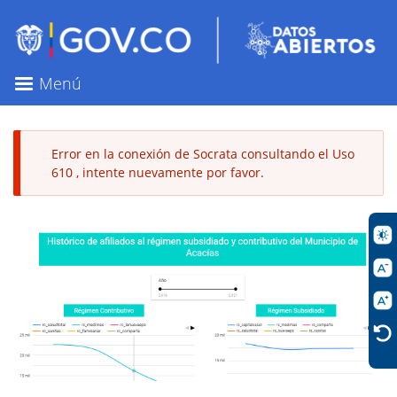
Pasar
al
contenido
principal
Menú
Error en la conexión de Socrata consultando el Uso
610 , intente nuevamente por favor.
Mensaje
de
error