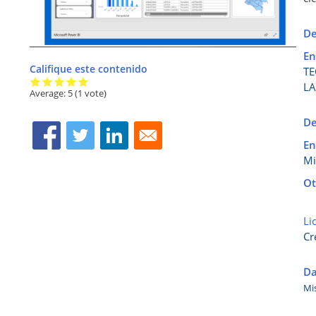
De
En
Califique este contenido
TE
LA
Average:
5
(
1
vote)
De
En
Mi
Ot
Li
Cr
Da
Mi