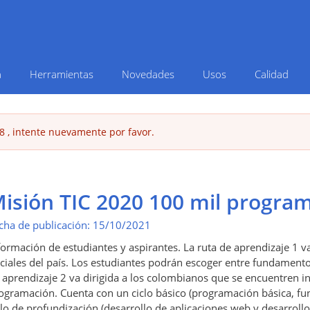
Pasar
al
contenido
principal
a
Herramientas
Novedades
Usos
Calidad
8 , intente nuevamente por favor.
isión TIC 2020 100 mil progra
cha de publicación:
15/10/2021
formación de estudiantes y aspirantes. La ruta de aprendizaje 1 va
iciales del país. Los estudiantes podrán escoger entre fundamentos
 aprendizaje 2 va dirigida a los colombianos que se encuentren in
ogramación. Cuenta con un ciclo básico (programación básica, fu
clo de profundización (desarrollo de aplicaciones web y desarrollo