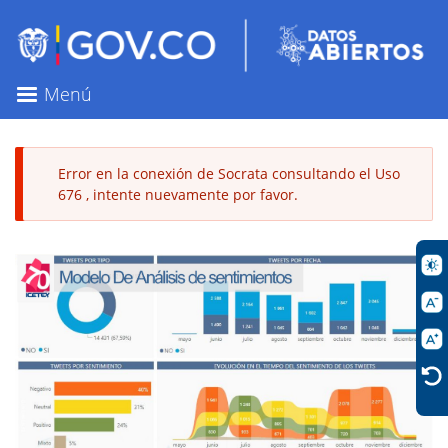
Pasar
al
contenido
principal
Menú
Error en la conexión de Socrata consultando el Uso
676 , intente nuevamente por favor.
Mensaje
de
error