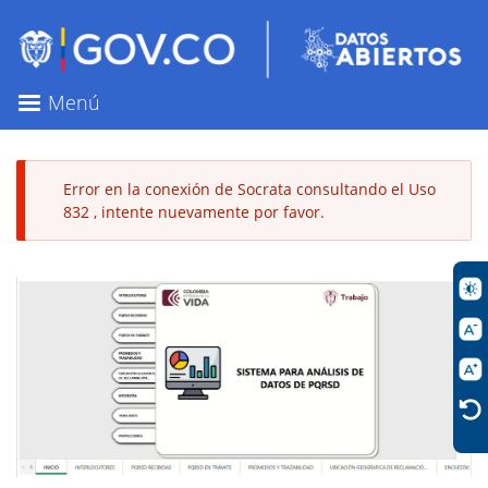
Pasar
al
contenido
principal
Menú
Error en la conexión de Socrata consultando el Uso
832 , intente nuevamente por favor.
Mensaje
de
error