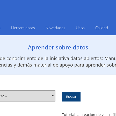
Pasar
al
contenido
principal
a
Herramientas
Novedades
Usos
Calidad
Aprender sobre datos
de conocimiento de la iniciativa datos abiertos: Manua
encias y demás material de apoyo para aprender sobr
Tutorial la creación de vistas f