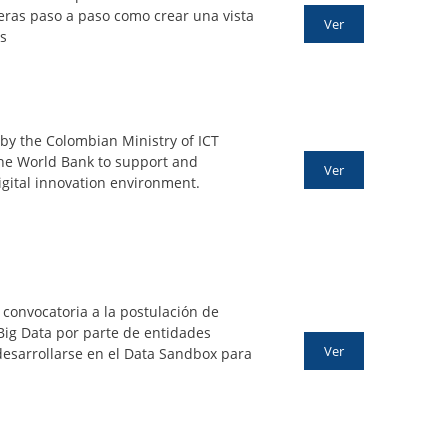
eras paso a paso como crear una vista
Ver
os
by the Colombian Ministry of ICT
he World Bank to support and
Ver
igital innovation environment.
 convocatoria a la postulación de
 Big Data por parte de entidades
Ver
desarrollarse en el Data Sandbox para