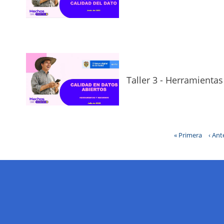
Taller 3 - Herramientas
Primera
« Primera
Pági
‹ Ant
página
anter
Paginación