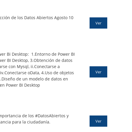
cción de los Datos Abiertos Agosto 10
Ver
wer Bi Desktop:
1.
Entorno de Power BI
wer BI Desktop,
3.
Obtención de datos
arse
con Mysql,
ii.
Conectarse
a
Ver
iv.
Conectarse oData,
4.
Uso de objetos
.
Diseño de un modelo de datos en
en Power BI Desktop
importancia de los #DatosAbiertos y
Ver
ancia para la ciudadanía.