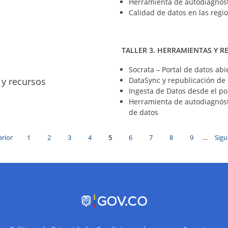
Herramienta de autodiagnós
Calidad de datos en las regi
TALLER 3. HERRAMIENTAS Y R
Socrata – Portal de datos abi
DataSync y republicación de 
 y recursos
Ingesta de Datos desde el p
Herramienta de autodiagnóst
de datos
na
erior
Page
1
Page
2
Page
3
Page
4
Página
5
Page
6
Page
7
Page
8
Page
9
…
Sigu
Sigu
ior
actual
pág