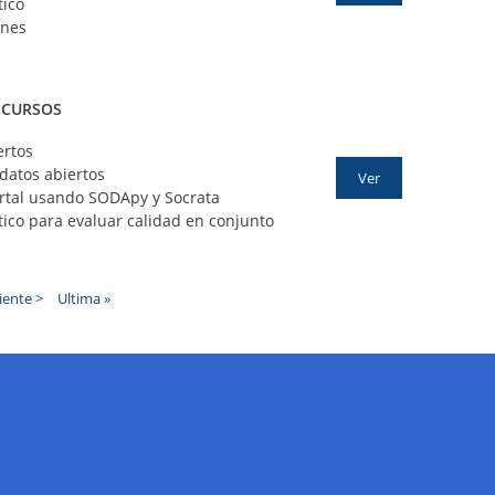
tico
ones
ECURSOS
ertos
datos abiertos
Ver
ortal usando SODApy y Socrata
ico para evaluar calidad en conjunto
iente
iente >
Última
Ultima »
ina
página