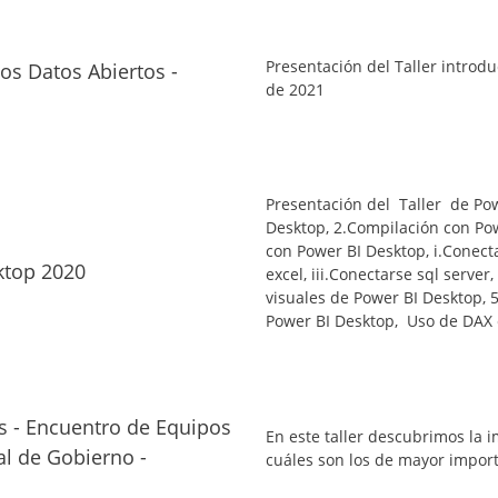
Presentación del Taller introdu
los Datos Abiertos -
de 2021
Presentación del Taller de Po
Desktop,
2.
Compilación con Po
con Power BI Desktop,
i.
Conect
ktop 2020
excel,
iii.
Conectarse
sql server,
visuales de Power BI Desktop,
5
Power BI Desktop,
Uso de DAX 
os - Encuentro de Equipos
En este taller descubrimos la 
l de Gobierno -
cuáles son los de mayor import