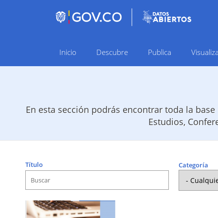
Inicio
Descubre
Publica
Visualiz
Navegación
principal
En esta sección podrás encontrar toda la base 
Estudios, Confer
Título
Categoría