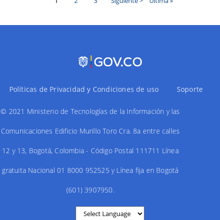
Página
1
Page
2
Page
3
Siguiente
Siguiente >
Última
Ultima »
actual
página
página
Paginación
Políticas de Privacidad y Condiciones de uso
Soporte
© 2021 Ministerio de Tecnologías de la Información y las
Comunicaciones Edificio Murillo Toro Cra. 8a entre calles
12 y 13, Bogotá, Colombia - Código Postal 111711 Línea
gratuita Nacional 01 8000 952525 y Línea fija en Bogotá
(601) 3907950.