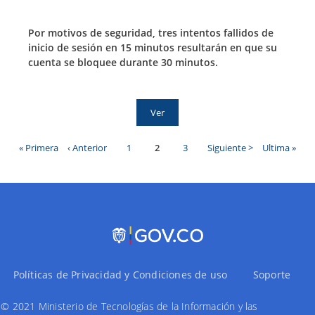
Por motivos de seguridad, tres intentos fallidos de
inicio de sesión en 15 minutos resultarán en que su
cuenta se bloquee durante 30 minutos.
Ver
Primera
« Primera
Página
‹ Anterior
Page
1
Página
2
Page
3
Siguiente
Siguiente >
Última
Ultima »
página
anterior
actual
página
página
Paginación
Políticas de Privacidad y Condiciones de uso
Soporte
© 2021 Ministerio de Tecnologías de la Información y las