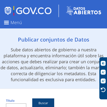
Pasar
al
contenido
principal
Menú
Publicar conjuntos de Datos
Sube datos abiertos de gobierno a nuestra
plataforma y encuentra información útil sobre las
acciones que debes realizar para crear un conjunto
de datos, actualizarlo, eliminarlo; también la manera
correcta de diligenciar los metadatos. Esta
funcionalidad es exclusiva para entidades.
Título