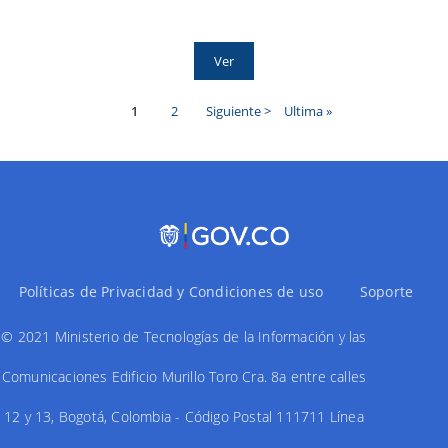
Ver
Página
1
Page
2
Siguiente
Siguiente >
Última
Ultima »
actual
página
página
Paginación
Políticas de Privacidad y Condiciones de uso
Soporte
© 2021 Ministerio de Tecnologías de la Información y las
Comunicaciones Edificio Murillo Toro Cra. 8a entre calles
12 y 13, Bogotá, Colombia - Código Postal 111711 Línea