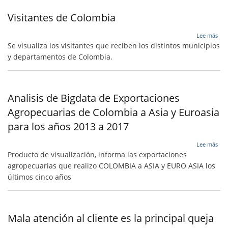
por
el
Visitantes de Colombia
llan
sob
Lee más
Visi
Se visualiza los visitantes que reciben los distintos municipios
de
y departamentos de Colombia.
Col
Analisis de Bigdata de Exportaciones
Agropecuarias de Colombia a Asia y Euroasia
para los años 2013 a 2017
sob
Lee más
Anal
Producto de visualización, informa las exportaciones
de
agropecuarias que realizo COLOMBIA a ASIA y EURO ASIA los
Big
últimos cinco años
de
Exp
Agr
de
Col
Mala atención al cliente es la principal queja
a