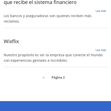
que recibe el sistema financiero
Asi
y
Eur
sob
Lee más
par
Mal
Los bancos y aseguradoras son quienes reciben más
los
ate
reclamos.
año
al
201
clie
a
es
201
la
Wixflix
prin
que
que
sob
Lee más
rec
Wixf
Nuestro propósito es ser la empresa que conecte el mundo
el
con experiencias geniales e increíbles.
sis
fin
Página
‹‹
Página 2
anterior
Paginación