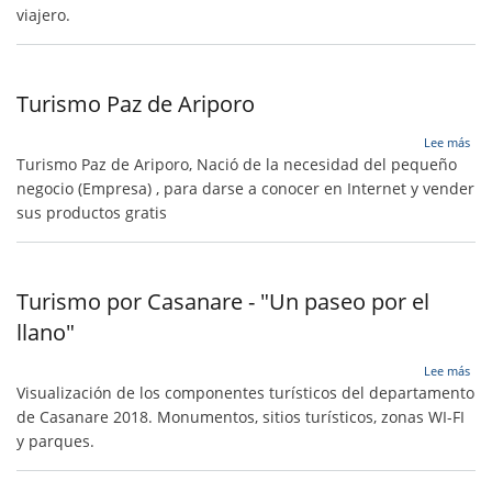
viajero.
Turismo Paz de Ariporo
sob
Lee más
Tur
Turismo Paz de Ariporo, Nació de la necesidad del pequeño
Paz
negocio (Empresa) , para darse a conocer en Internet y vender
de
sus productos gratis
Ari
Turismo por Casanare - "Un paseo por el
llano"
sob
Lee más
Tur
Visualización de los componentes turísticos del departamento
por
de Casanare 2018. Monumentos, sitios turísticos, zonas WI-FI
Cas
y parques.
-
"Un
pas