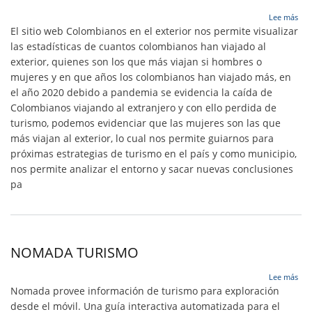
sob
Lee más
Col
El sitio web Colombianos en el exterior nos permite visualizar
en
las estadísticas de cuantos colombianos han viajado al
el
exterior, quienes son los que más viajan si hombres o
Exte
-
mujeres y en que años los colombianos han viajado más, en
Hist
el año 2020 debido a pandemia se evidencia la caída de
con
Colombianos viajando al extranjero y con ello perdida de
Dat
turismo, podemos evidenciar que las mujeres son las que
más viajan al exterior, lo cual nos permite guiarnos para
próximas estrategias de turismo en el país y como municipio,
nos permite analizar el entorno y sacar nuevas conclusiones
pa
NOMADA TURISMO
sob
Lee más
NO
Nomada provee información de turismo para exploración
TU
desde el móvil. Una guía interactiva automatizada para el