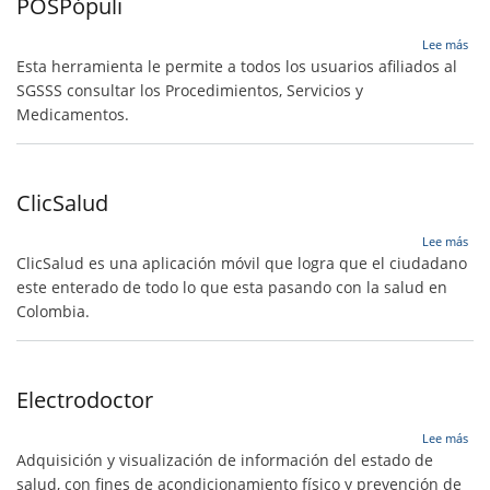
POSPópuli
sob
Lee más
POS
Esta herramienta le permite a todos los usuarios afiliados al
SGSSS consultar los Procedimientos, Servicios y
Medicamentos.
ClicSalud
sob
Lee más
Cli
ClicSalud es una aplicación móvil que logra que el ciudadano
este enterado de todo lo que esta pasando con la salud en
Colombia.
Electrodoctor
sob
Lee más
Ele
Adquisición y visualización de información del estado de
salud, con fines de acondicionamiento físico y prevención de