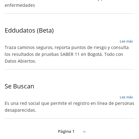
enfermedades
Eddudatos (Beta)
sob
Lee más
Edd
Traza caminos seguros, reporta puntos de riesgo y consulta
(Bet
los resultados de pruebas SABER 11 en Bogotá. Todo con
Datos Abiertos.
Se Buscan
sob
Lee más
Se
Es una red social que permite el registro en línea de personas
Bus
desaparecidas.
Página 1
Siguiente
››
página