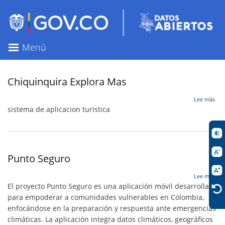
Pasar
al
contenido
principal
Menú
Chiquinquira Explora Mas
sob
Lee más
Chi
sistema de aplicacion turistica
Exp
Ma
Punto Seguro
sob
Lee más
Pun
El proyecto Punto Seguro es una aplicación móvil desarrollada
Seg
para empoderar a comunidades vulnerables en Colombia,
enfocándose en la preparación y respuesta ante emergencias
climáticas. La aplicación integra datos climáticos, geográficos