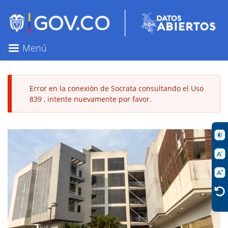
Pasar
al
contenido
principal
Menú
Error en la conexión de Socrata consultando el Uso
839 , intente nuevamente por favor.
Mensaje
de
error