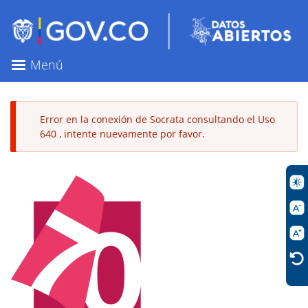
Pasar
al
contenido
principal
Menú
Error en la conexión de Socrata consultando el Uso
640 , intente nuevamente por favor.
Mensaje
de
error