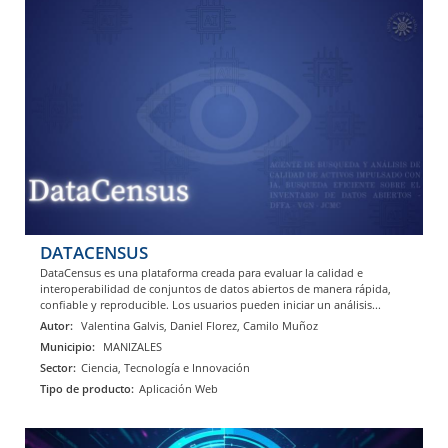
DATACENSUS
DataCensus es una plataforma creada para evaluar la calidad e
interoperabilidad de conjuntos de datos abiertos de manera rápida,
confiable y reproducible. Los usuarios pueden iniciar un análisis...
Autor:
Valentina Galvis, Daniel Florez, Camilo Muñoz
Municipio:
MANIZALES
Sector:
Ciencia, Tecnología e Innovación
Tipo de producto:
Aplicación Web