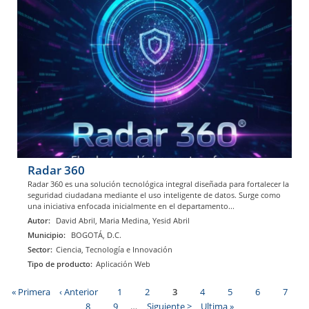
Radar 360
Radar 360 es una solución tecnológica integral diseñada para fortalecer la
seguridad ciudadana mediante el uso inteligente de datos. Surge como
una iniciativa enfocada inicialmente en el departamento...
Autor:
David Abril, Maria Medina, Yesid Abril
Municipio:
BOGOTÁ, D.C.
Sector:
Ciencia, Tecnología e Innovación
Tipo de producto:
Aplicación Web
Primera
« Primera
Página
‹ Anterior
Page
1
Page
2
Página
3
Page
4
Page
5
Page
6
Page
7
página
anterior
actual
Page
8
Page
9
…
Siguiente
Siguiente >
Última
Ultima »
Paginación