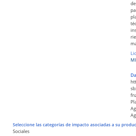
de
pa
pl
té
in
ri
má
Li
MI
Da
ht
sb
fn
Pl
Ag
Ag
Seleccione las categorías de impacto asociadas a su produc
Sociales