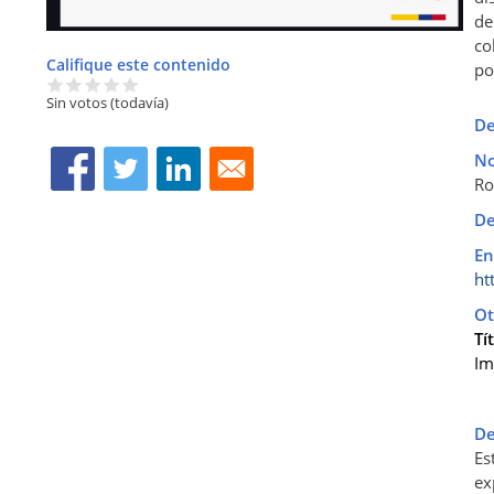
de
co
Califique este contenido
po
Sin votos (todavía)
De
No
Ro
De
En
ht
Ot
Tí
Im
De
Es
ex