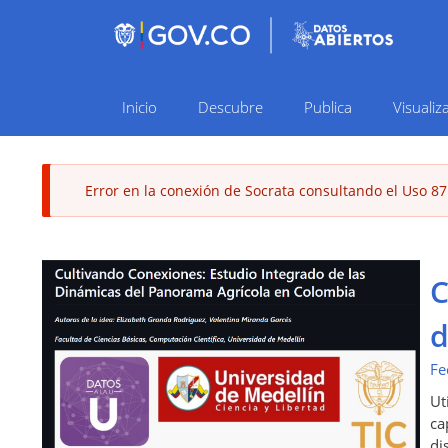
Inicio
Descubre
Publica
Visualiz
Navegación
principal
Error en la conexión de Socrata consultando el Uso 87
Mensaje
de
C
error
d
Fe
Ut
ca
di