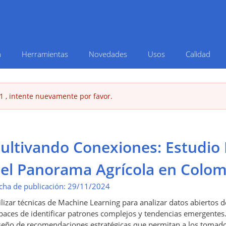
Pasar
al
contenido
principal
a
Herramientas
Novedades
Usos
Calidad
1 , intente nuevamente por favor.
ultivando Conexiones: Estudio 
el Panorama Agrícola en Colom
cha de publicación:
29/11/2024
ilizar técnicas de Machine Learning para analizar datos abiertos 
paces de identificar patrones complejos y tendencias emergentes.
seño de recomendaciones estratégicas que permitan a los tomador