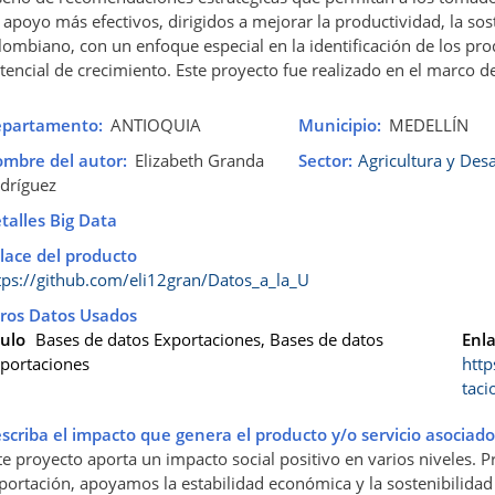
 apoyo más efectivos, dirigidos a mejorar la productividad, la sost
lombiano, con un enfoque especial en la identificación de los pr
tencial de crecimiento.
Este proyecto fue realizado en el marco 
partamento
ANTIOQUIA
Municipio
MEDELLÍN
mbre del autor
Elizabeth Granda
Sector
Agricultura y Desa
dríguez
talles Big Data
lace del producto
tps://github.com/eli12gran/Datos_a_la_U
ros Datos Usados
tulo
Bases de datos Exportaciones, Bases de datos
Enl
portaciones
http
taci
scriba el impacto que genera el producto y/o servicio asociado
te proyecto aporta un impacto social positivo en varios niveles. P
portación, apoyamos la estabilidad económica y la sostenibilidad