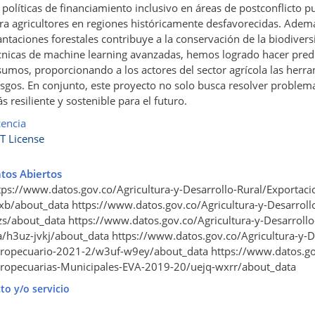
 políticas de financiamiento inclusivo en áreas de postconflicto
ra agricultores en regiones históricamente desfavorecidas. Además
antaciones forestales contribuye a la conservación de la biodiversi
cnicas de machine learning avanzadas, hemos logrado hacer predic
sumos, proporcionando a los actores del sector agrícola las herr
esgos. En conjunto, este proyecto no solo busca resolver problemas
s resiliente y sostenible para el futuro.
cencia
T License
tos Abiertos
tps://www.datos.gov.co/Agricultura-y-Desarrollo-Rural/Exportacio
xb/about_data https://www.datos.gov.co/Agricultura-y-Desarroll
zs/about_data https://www.datos.gov.co/Agricultura-y-Desarrollo
a/h3uz-jvkj/about_data https://www.datos.gov.co/Agricultura-y-D
ropecuario-2021-2/w3uf-w9ey/about_data https://www.datos.gov.
ropecuarias-Municipales-EVA-2019-20/uejq-wxrr/about_data
to y/o servicio