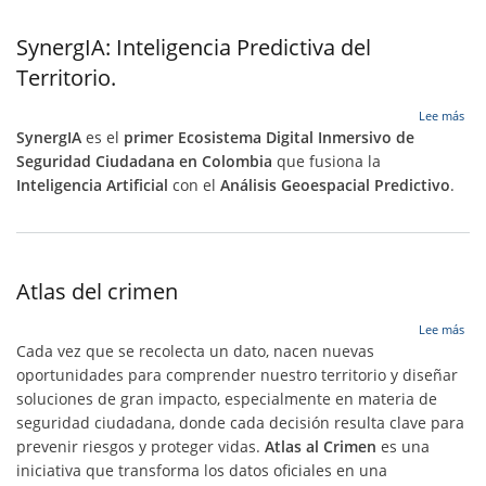
SynergIA: Inteligencia Predictiva del
Territorio.
sob
Lee más
Syn
SynergIA
es el
primer Ecosistema Digital Inmersivo de
Inte
Seguridad Ciudadana en Colombia
que fusiona la
Pre
Inteligencia Artificial
con el
Análisis Geoespacial Predictivo
.
del
Terr
Atlas del crimen
sob
Lee más
Atla
Cada vez que se recolecta un dato, nacen nuevas
del
oportunidades para comprender nuestro territorio y diseñar
cri
soluciones de gran impacto, especialmente en materia de
seguridad ciudadana, donde cada decisión resulta clave para
prevenir riesgos y proteger vidas.
Atlas al Crimen
es una
iniciativa que transforma los datos oficiales en una