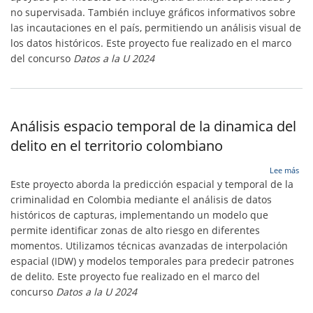
no supervisada. También incluye gráficos informativos sobre
las incautaciones en el país, permitiendo un análisis visual de
los datos históricos.
Este proyecto fue realizado en el marco
del concurso
Datos a la U 2024
Análisis espacio temporal de la dinamica del
delito en el territorio colombiano
sob
Lee más
Anál
Este proyecto aborda la predicción espacial y temporal de la
esp
criminalidad en Colombia mediante el análisis de datos
tem
históricos de capturas, implementando un modelo que
de
la
permite identificar zonas de alto riesgo en diferentes
din
momentos. Utilizamos técnicas avanzadas de interpolación
del
espacial (IDW) y modelos temporales para predecir patrones
deli
de delito.
Este proyecto fue realizado en el marco del
en
el
concurso
Datos a la U 2024
terr
col