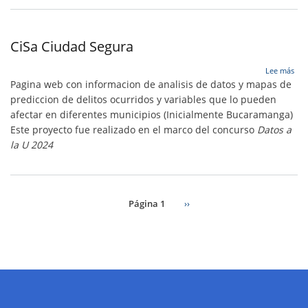
CiSa Ciudad Segura
sob
Lee más
CiS
Pagina web con informacion de analisis de datos y mapas de
Ciu
prediccion de delitos ocurridos y variables que lo pueden
Seg
afectar en diferentes municipios (Inicialmente Bucaramanga)
Este proyecto fue realizado en el marco del concurso
Datos a
la U 2024
Página 1
Siguiente
››
página
Paginación