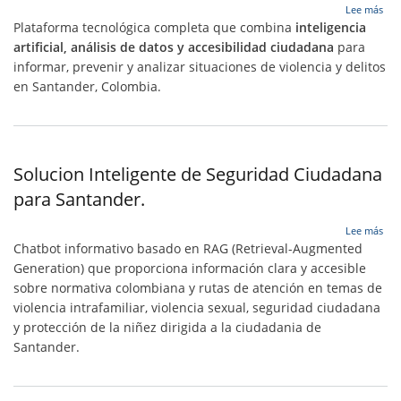
sob
Lee más
Sol
Plataforma tecnológica completa que combina
inteligencia
Inte
artificial, análisis de datos y accesibilidad ciudadana
para
de
informar, prevenir y analizar situaciones de violencia y delitos
Seg
Ciu
en Santander, Colombia.
par
San
Solucion Inteligente de Seguridad Ciudadana
para Santander.
sob
Lee más
Sol
Chatbot informativo basado en RAG (Retrieval-Augmented
Inte
Generation) que proporciona información clara y accesible
de
sobre normativa colombiana y rutas de atención en temas de
Seg
Ciu
violencia intrafamiliar, violencia sexual, seguridad ciudadana
par
y protección de la niñez dirigida a la ciudadania de
San
Santander.