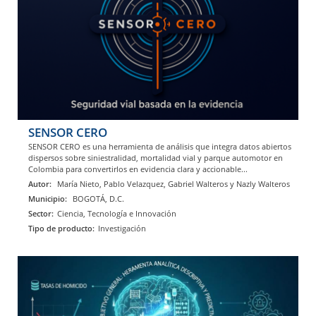
SENSOR CERO
SENSOR CERO es una herramienta de análisis que integra datos abiertos
dispersos sobre siniestralidad, mortalidad vial y parque automotor en
Colombia para convertirlos en evidencia clara y accionable...
Autor:
María Nieto, Pablo Velazquez, Gabriel Walteros y Nazly Walteros
Municipio:
BOGOTÁ, D.C.
Sector:
Ciencia, Tecnología e Innovación
Tipo de producto:
Investigación