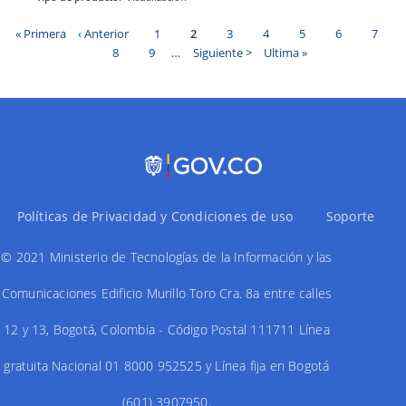
Primera
« Primera
Página
‹ Anterior
Page
1
Página
2
Page
3
Page
4
Page
5
Page
6
Page
7
página
anterior
actual
Page
8
Page
9
…
Siguiente
Siguiente >
Última
Ultima »
Paginación
página
página
Políticas de Privacidad y Condiciones de uso
Soporte
© 2021 Ministerio de Tecnologías de la Información y las
Comunicaciones Edificio Murillo Toro Cra. 8a entre calles
12 y 13, Bogotá, Colombia - Código Postal 111711 Línea
gratuita Nacional 01 8000 952525 y Línea fija en Bogotá
(601) 3907950.