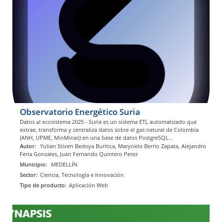
Observatorio Energético Suria
Datos al ecosistema 2025 - Suria es un sistema ETL automatizado que
extrae, transforma y centraliza datos sobre el gas natural de Colombia
(ANH, UPME, MinMinas) en una base de datos PostgreSQL...
Autor:
Yulian Stiven Bedoya Buritica, Marycielo Berrio Zapata, Alejandro
Feria Gonzales, Juan Fernando Quintero Perez
Municipio:
MEDELLÍN
Sector:
Ciencia, Tecnología e Innovación
Tipo de producto:
Aplicación Web